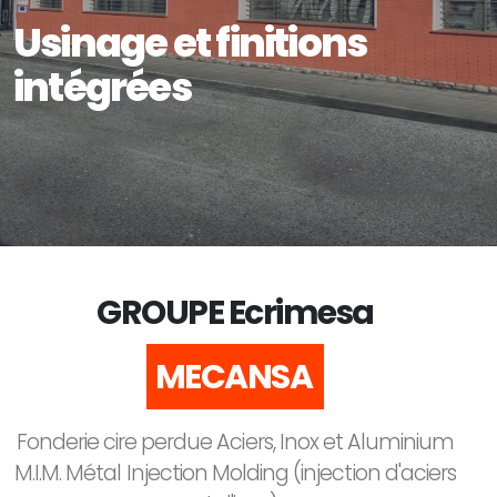
Usinage et finitions
intégrées
GROUPE Ecrimesa
ECRIMESA
Fonderie cire perdue Aciers, Inox et Aluminium
M.I.M. Métal Injection Molding (injection d'aciers